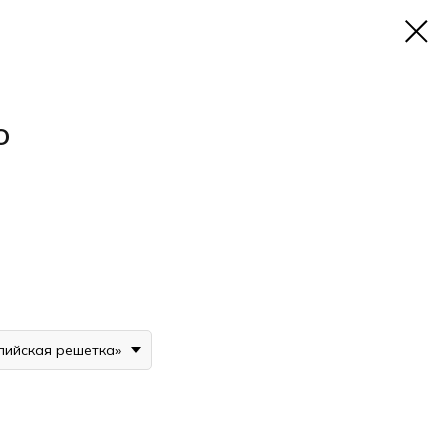
О
лийская решетка»