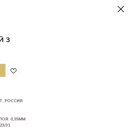
Й 3
Т, РОССИЯ
ОЯ: 0,35ММ
3/31